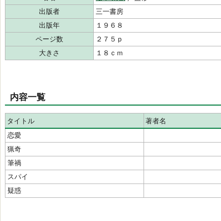
出版者
三一書房
出版年
１９６８
ページ数
２７５ｐ
大きさ
１８ｃｍ
内容一覧
タイトル
著者名
恋愛
猟奇
筆禍
スパイ
疑惑