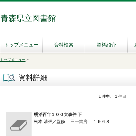
青森県立図書館
トップメニュー
資料検索
資料紹介
トップメニュー
>
資料詳細
1 件中、 1 件目
明治百年１００大事件 下
松本 清張／監修 -- 三一書房 -- １９６８ --