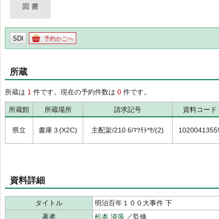
SDI
予約かごへ
所蔵
所蔵は
1
件です。現在の予約件数は
0
件です。
所蔵館
所蔵場所
請求記号
資料コード
県立
書庫３(X2C)
主配架/210.6/ﾏﾂﾓﾄ*ｾ/(2)
1020041355
資料詳細
タイトル
明治百年１００大事件 下
著者
松本 清張
／監修