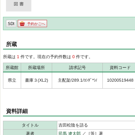
SDI
予約かごへ
所蔵
所蔵は
1
件です。現在の予約件数は
0
件です。
所蔵館
所蔵場所
請求記号
資料コード
県立
書庫３(XL2)
主配架/289.1/ﾖｼﾀﾞ*ｼ/
10200519448
資料詳細
タイトル
吉田松陰を語る
著者
司馬 遼太郎
／［等］著