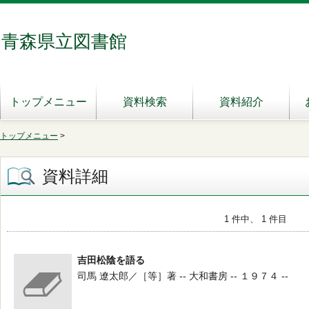
青森県立図書館
トップメニュー
資料検索
資料紹介
トップメニュー
>
資料詳細
1 件中、 1 件目
吉田松陰を語る
司馬 遼太郎／［等］著 -- 大和書房 -- １９７４ --