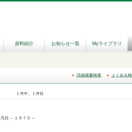
資料紹介
お知らせ一覧
Myライブラリ
詳細蔵書検索
よくある検
1 件中、 1 件目
社 -- １９７０ --