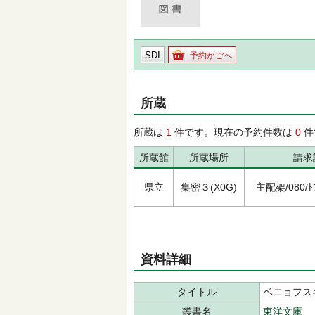
SDI
予約かごへ
所蔵
所蔵は
1
件です。現在の予約件数は
0
件
所蔵館
所蔵場所
請求
県立
集密３(X0G)
主配架/080/ﾄｳ
資料詳細
タイトル
ベニョフス
叢書名
東洋文庫