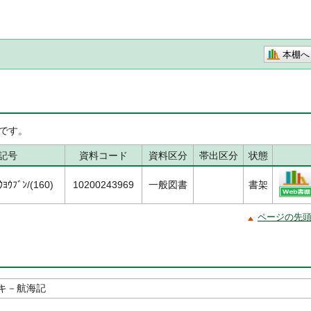
本棚へ
です。
記号
資料コード
資料区分
帯出区分
状態
ﾖｳﾌﾞﾝ/(160)
10200243969
一般図書
書架
ページの先
キ－航海記