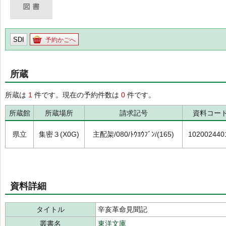
SDI
予約かごへ
所蔵
所蔵は
1
件です。現在の予約件数は
0
件です。
所蔵館
所蔵場所
請求記号
資料コー
県立
集密３(X0G)
主配架/080/ﾄｳﾖｳﾌﾞﾝ/(165)
102002440
資料詳細
タイトル
辛亥革命見聞記
叢書名
東洋文庫