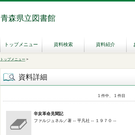
青森県立図書館
トップメニュー
資料検索
資料紹介
トップメニュー
>
資料詳細
1 件中、 1 件目
辛亥革命見聞記
ファルジュネル／著 -- 平凡社 -- １９７０ --