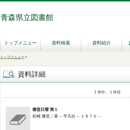
青森県立図書館
トップメニュー
資料検索
資料紹介
トップメニュー
>
資料詳細
1 件中、 1 件目
慊堂日暦 第１
松崎 慊堂／著 -- 平凡社 -- １９７０ --