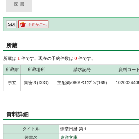
SDI
予約かごへ
所蔵
所蔵は
1
件です。現在の予約件数は
0
件です。
所蔵館
所蔵場所
請求記号
資料コー
県立
集密３(X0G)
主配架/080/ﾄｳﾖｳﾌﾞﾝ/(169)
102002440
資料詳細
タイトル
慊堂日暦 第１
叢書名
東洋文庫