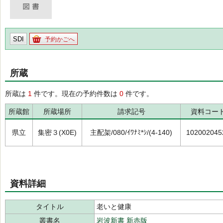
SDI
予約かごへ
所蔵
所蔵は
1
件です。現在の予約件数は
0
件です。
所蔵館
所蔵場所
請求記号
資料コー
県立
集密３(X0E)
主配架/080/ｲﾜﾅﾐ*ｼ/(4-140)
102002045
資料詳細
タイトル
老いと健康
叢書名
岩波新書 新赤版