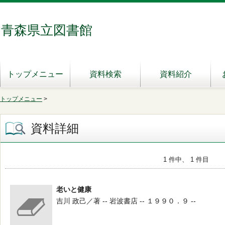
青森県立図書館
トップメニュー
資料検索
資料紹介
トップメニュー
>
資料詳細
1 件中、 1 件目
老いと健康
吉川 政己／著 -- 岩波書店 -- １９９０．９ --