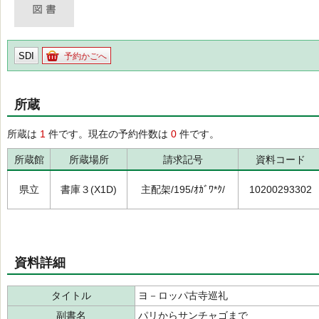
SDI
予約かごへ
所蔵
所蔵は
1
件です。現在の予約件数は
0
件です。
所蔵館
所蔵場所
請求記号
資料コード
県立
書庫３(X1D)
主配架/195/ｵｶﾞﾜ*ｸ/
10200293302
資料詳細
タイトル
ヨ－ロッパ古寺巡礼
副書名
パリからサンチャゴまで