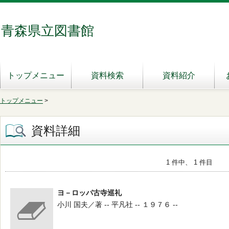
青森県立図書館
トップメニュー
資料検索
資料紹介
トップメニュー
>
資料詳細
1 件中、 1 件目
ヨ－ロッパ古寺巡礼
小川 国夫／著 -- 平凡社 -- １９７６ --