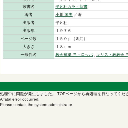
叢書名
平凡社カラ－新書
著者
小川 国夫
／著
出版者
平凡社
出版年
１９７６
ページ数
１５０ｐ（図共）
大きさ
１８ｃｍ
一般件名
教会建築‐ヨ－ロッパ
,
キリスト教教会‐
処理中に問題が発生しました。
TOPページから再処理を行なってくだ
A fatal error occurred.
Please contact the system administrator.