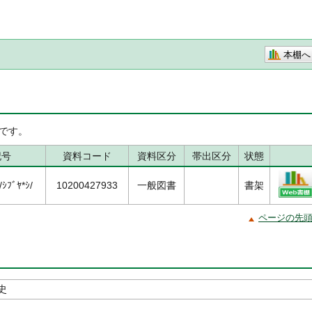
本棚へ
です。
記号
資料コード
資料区分
帯出区分
状態
ﾌﾞﾔ*ｼ/
10200427933
一般図書
書架
ページの先
史