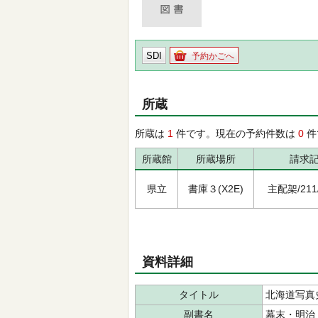
SDI
予約かごへ
所蔵
所蔵は
1
件です。現在の予約件数は
0
件
所蔵館
所蔵場所
請求
県立
書庫３(X2E)
主配架/211/ｼ
資料詳細
タイトル
北海道写真
副書名
幕末・明治