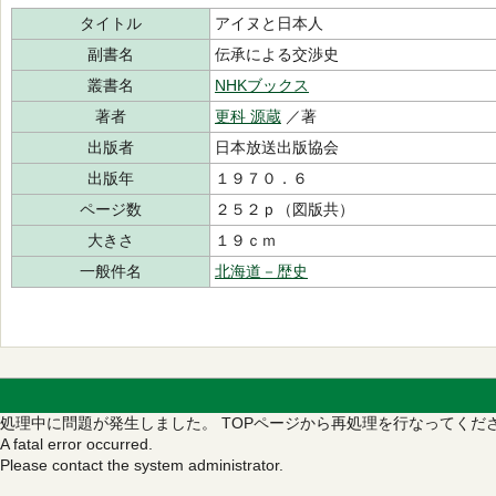
タイトル
アイヌと日本人
副書名
伝承による交渉史
叢書名
NHKブックス
著者
更科 源蔵
／著
出版者
日本放送出版協会
出版年
１９７０．６
ページ数
２５２ｐ（図版共）
大きさ
１９ｃｍ
一般件名
北海道－歴史
処理中に問題が発生しました。
TOPページから再処理を行なってくだ
A fatal error occurred.
Please contact the system administrator.