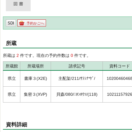
SDI
予約かごへ
所蔵
所蔵は
2
件です。現在の予約件数は
0
件です。
所蔵館
所蔵場所
請求記号
資料コード
県立
書庫３(X2E)
主配架/211/ｻﾗｼﾅ*ｹﾞ/
1020046046
県立
集密３(XVP)
貝森/080/ﾆﾎﾝﾎｳｿ/(118)
1021115792
資料詳細