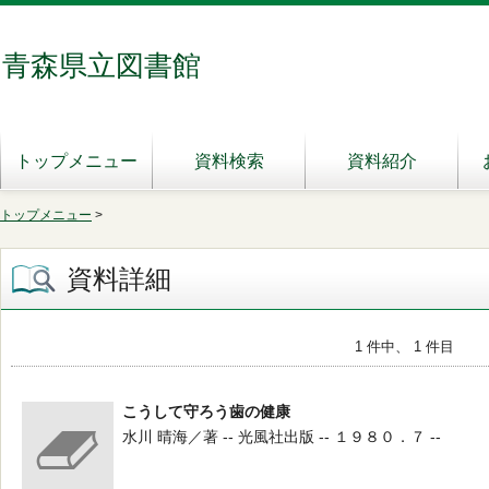
青森県立図書館
トップメニュー
資料検索
資料紹介
トップメニュー
>
資料詳細
1 件中、 1 件目
こうして守ろう歯の健康
水川 晴海／著 -- 光風社出版 -- １９８０．７ --