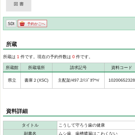
SDI
予約かごへ
所蔵
所蔵は
1
件です。現在の予約件数は
0
件です。
所蔵館
所蔵場所
請求記号
資料コード
県立
書庫２(XSC)
主配架/497.2/ﾐｽﾞｶﾜ*ﾊ/
10200652328
資料詳細
タイトル
こうして守ろう歯の健康
副書名
ムシ歯、歯槽膿漏はこわくない