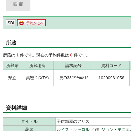
SDI
予約かごへ
所蔵
所蔵は
1
件です。現在の予約件数は
0
件です。
所蔵館
所蔵場所
請求記号
資料コード
県立
集密２(XTA)
児/933J/ｷﾔﾛﾙ*ﾙ/
10200931056
資料詳細
タイトル
子供部屋のアリス
著者
ルイス・キャロル
／作,
ジョン・テニエ