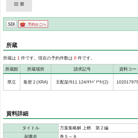
SDI
予約かごへ
所蔵
所蔵は
1
件です。現在の予約件数は
0
件です。
所蔵館
所蔵場所
請求記号
資料コー
県立
集密２(XRA)
主配架/911.124/ﾀﾁﾊﾞﾅ*ﾁ/(2)
10201797
資料詳細
タイトル
万葉集略解 上帙 第２編
副書名
巻５～８