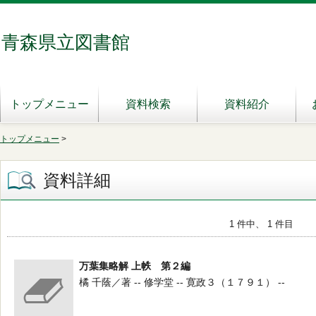
青森県立図書館
トップメニュー
資料検索
資料紹介
トップメニュー
>
資料詳細
1 件中、 1 件目
万葉集略解 上帙 第２編
橘 千蔭／著 -- 修学堂 -- 寛政３（１７９１） --