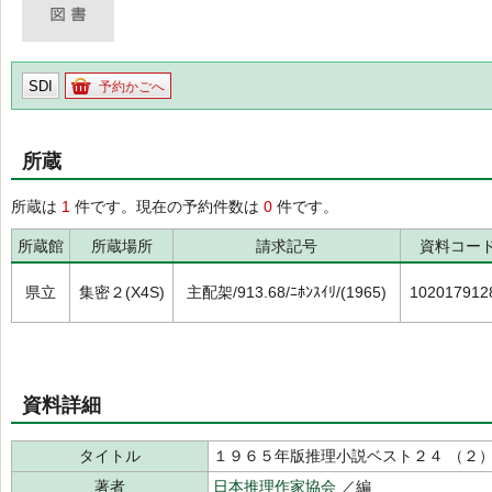
SDI
予約かごへ
所蔵
所蔵は
1
件です。現在の予約件数は
0
件です。
所蔵館
所蔵場所
請求記号
資料コー
県立
集密２(X4S)
主配架/913.68/ﾆﾎﾝｽｲﾘ/(1965)
102017912
資料詳細
タイトル
１９６５年版推理小説ベスト２４ （２
著者
日本推理作家協会
／編