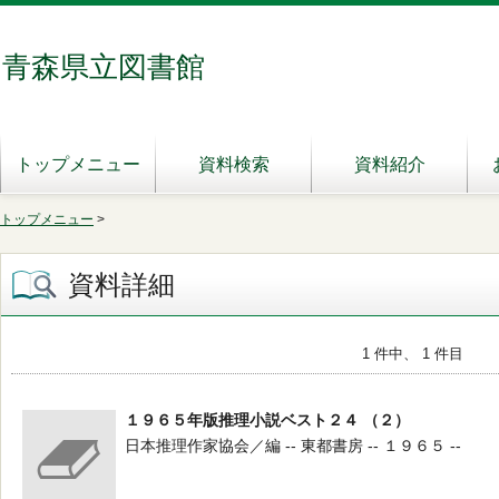
青森県立図書館
トップメニュー
資料検索
資料紹介
トップメニュー
>
資料詳細
1 件中、 1 件目
１９６５年版推理小説ベスト２４ （２）
日本推理作家協会／編 -- 東都書房 -- １９６５ --