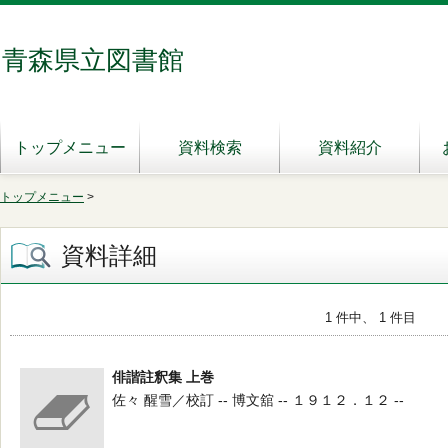
青森県立図書館
トップメニュー
資料検索
資料紹介
トップメニュー
>
資料詳細
1 件中、 1 件目
俳諧註釈集 上巻
佐々 醒雪／校訂 -- 博文舘 -- １９１２．１２ --