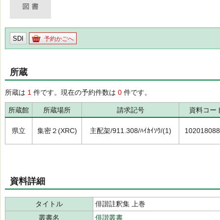
SDI
予約かごへ
所蔵
所蔵は
1
件です。現在の予約件数は
0
件です。
所蔵館
所蔵場所
請求記号
資料コー
県立
集密２(XRC)
主配架/911.308/ﾊｲｶｲｿｳ/(1)
102018088
資料詳細
タイトル
俳諧註釈集 上巻
叢書名
俳諧叢書