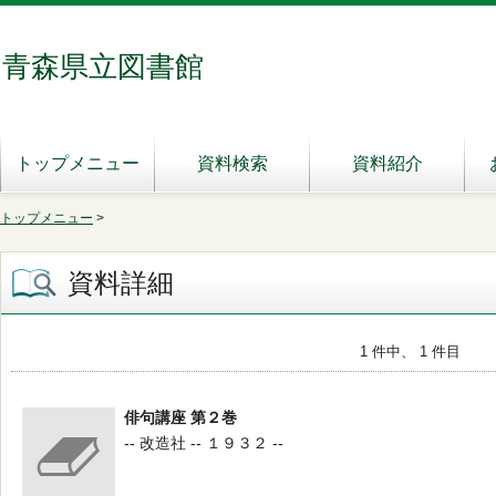
青森県立図書館
トップメニュー
資料検索
資料紹介
トップメニュー
>
資料詳細
1 件中、 1 件目
俳句講座 第２巻
-- 改造社 -- １９３２ --