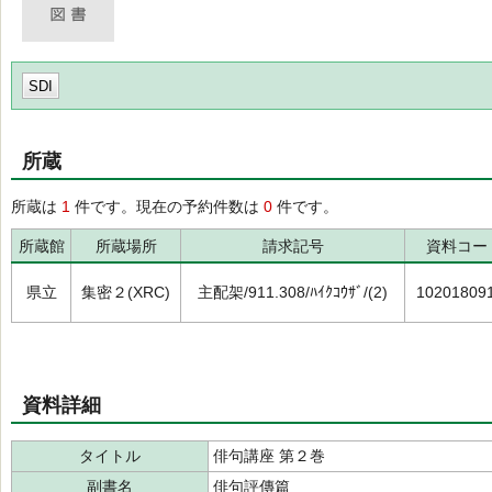
SDI
所蔵
所蔵は
1
件です。現在の予約件数は
0
件です。
所蔵館
所蔵場所
請求記号
資料コー
県立
集密２(XRC)
主配架/911.308/ﾊｲｸｺｳｻﾞ/(2)
10201809
資料詳細
タイトル
俳句講座 第２巻
副書名
俳句評傳篇