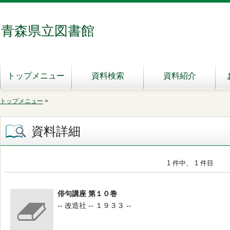
青森県立図書館
トップメニュー
資料検索
資料紹介
トップメニュー
>
資料詳細
1 件中、 1 件目
俳句講座 第１０巻
-- 改造社 -- １９３３ --