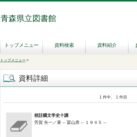
青森県立図書館
トップメニュー
資料検索
資料紹介
トップメニュー
>
資料詳細
1 件中、 1 件目
校註國文学史十講
芳賀 矢一／著 -- 冨山房 -- １９４５ --