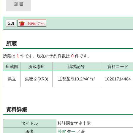
SDI
予約かごへ
所蔵
所蔵は
1
件です。現在の予約件数は
0
件です。
所蔵館
所蔵場所
請求記号
資料コード
県立
集密２(XR3)
主配架/910.2/ﾊｶﾞ*ﾔ/
10201714484
資料詳細
タイトル
校註國文学史十講
著者
芳賀 矢一
／著