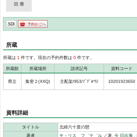
SDI
予約かごへ
所蔵
所蔵は
1
件です。現在の予約件数は
0
件です。
所蔵館
所蔵場所
請求記号
資料コード
県立
集密２(XXQ)
主配架/953/ﾌﾞﾃﾞﾙ*ﾓ/
10201923650
資料詳細
タイトル
北緯六十度の戀
著者
モ－リス フ゛テ゛ル
／著,
今 日出海
,