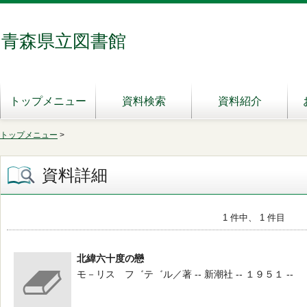
青森県立図書館
トップメニュー
資料検索
資料紹介
トップメニュー
>
資料詳細
1 件中、 1 件目
北緯六十度の戀
モ－リス フ゛テ゛ル／著 -- 新潮社 -- １９５１ --