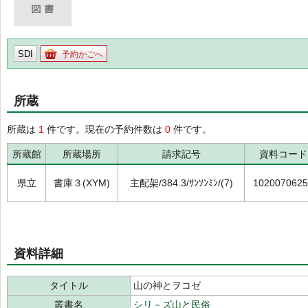
SDI
予約かごへ
所蔵
所蔵は
1
件です。現在の予約件数は
0
件です。
所蔵館
所蔵場所
請求記号
資料コード
県立
書庫３(XYM)
主配架/384.3/ｻﾝｿﾝﾐﾝ/(7)
1020070625
資料詳細
タイトル
山の神とヲコゼ
叢書名
シリ－ズ山と民俗