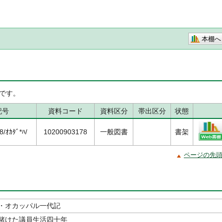
本棚へ
です。
記号
資料コード
資料区分
帯出区分
状態
/ｵｶﾀﾞ*ﾊ/
10200903178
一般図書
書架
ページの先
・オカッパル一代記
賭けた議員生活四十年