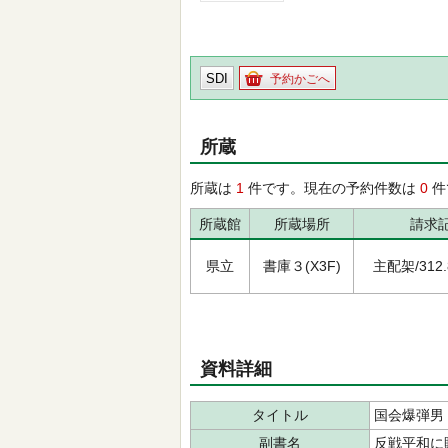
SDI
予約かごへ
所蔵
所蔵は
1
件です。現在の予約件数は
0
件
所蔵館
所蔵場所
請求
県立
書庫３(X3F)
主配架/312.8
資料詳細
タイトル
国会爆弾男
副書名
反戦平和に