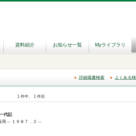
資料紹介
お知らせ一覧
Myライブラリ
詳細蔵書検索
よくある検
1 件中、 1 件目
一代記
局 -- １９８７．２ --