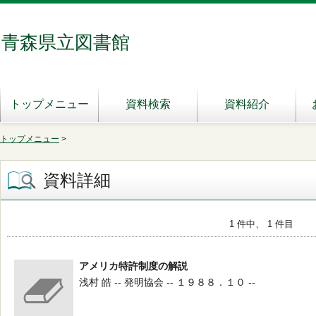
青森県立図書館
トップメニュー
資料検索
資料紹介
トップメニュー
>
資料詳細
1 件中、 1 件目
アメリカ特許制度の解説
浅村 皓 -- 発明協会 -- １９８８．１０ --