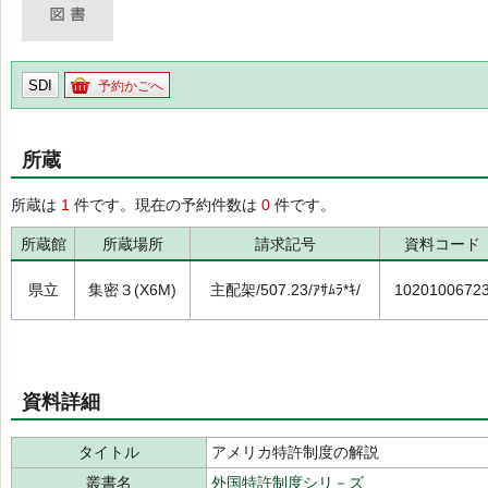
SDI
予約かごへ
所蔵
所蔵は
1
件です。現在の予約件数は
0
件です。
所蔵館
所蔵場所
請求記号
資料コード
県立
集密３(X6M)
主配架/507.23/ｱｻﾑﾗ*ｷ/
1020100672
資料詳細
タイトル
アメリカ特許制度の解説
叢書名
外国特許制度シリ－ズ