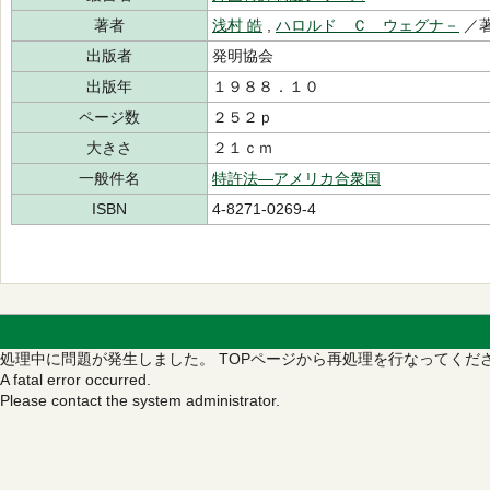
著者
浅村 皓
,
ハロルド Ｃ ウェグナ－
／
出版者
発明協会
出版年
１９８８．１０
ページ数
２５２ｐ
大きさ
２１ｃｍ
一般件名
特許法―アメリカ合衆国
ISBN
4-8271-0269-4
処理中に問題が発生しました。
TOPページから再処理を行なってくだ
A fatal error occurred.
Please contact the system administrator.