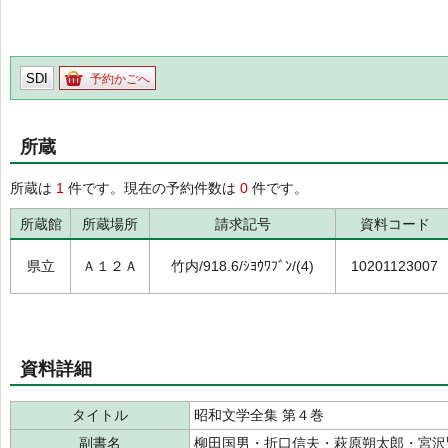
SDI
予約かごへ
所蔵
所蔵は
1
件です。現在の予約件数は
0
件です。
所蔵館
所蔵場所
請求記号
資料コード
県立
Ａ１２Ａ
竹内/918.6/ｼﾖｳﾜﾌﾞﾝ/(4)
10201123007
資料詳細
タイトル
昭和文学全集 第４巻
副書名
柳田国男・折口信夫・萩原朔太郎・宮沢