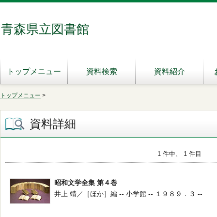
青森県立図書館
トップメニュー
資料検索
資料紹介
トップメニュー
>
資料詳細
1 件中、 1 件目
昭和文学全集 第４巻
井上 靖／［ほか］編 -- 小学館 -- １９８９．３ --