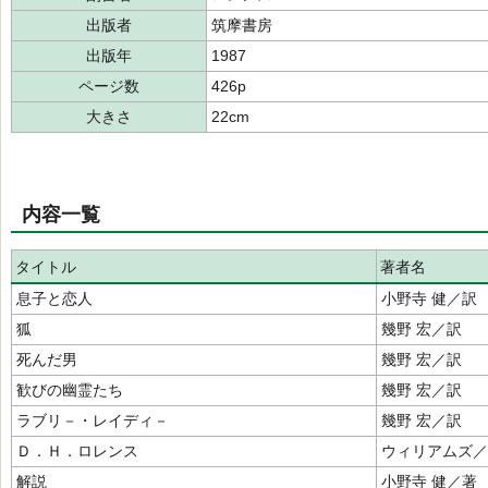
出版者
筑摩書房
出版年
1987
ページ数
426p
大きさ
22cm
内容一覧
タイトル
著者名
息子と恋人
小野寺 健／訳
狐
幾野 宏／訳
死んだ男
幾野 宏／訳
歓びの幽霊たち
幾野 宏／訳
ラブリ－・レイディ－
幾野 宏／訳
Ｄ．Ｈ．ロレンス
ウィリアムズ／
解説
小野寺 健／著