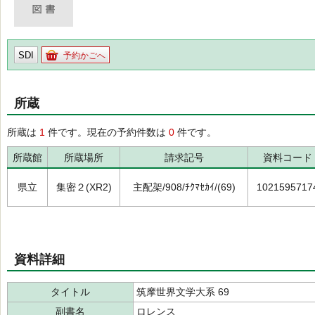
SDI
予約かごへ
所蔵
所蔵は
1
件です。現在の予約件数は
0
件です。
所蔵館
所蔵場所
請求記号
資料コード
県立
集密２(XR2)
主配架/908/ﾁｸﾏｾｶｲ/(69)
1021595717
資料詳細
タイトル
筑摩世界文学大系 69
副書名
ロレンス