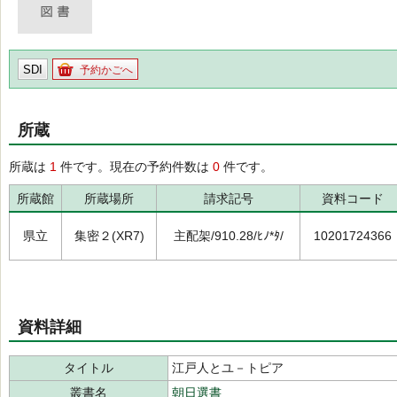
SDI
予約かごへ
所蔵
所蔵は
1
件です。現在の予約件数は
0
件です。
所蔵館
所蔵場所
請求記号
資料コード
県立
集密２(XR7)
主配架/910.28/ﾋﾉ*ﾀ/
10201724366
資料詳細
タイトル
江戸人とユ－トピア
叢書名
朝日選書