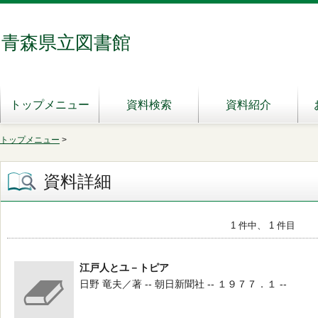
青森県立図書館
トップメニュー
資料検索
資料紹介
トップメニュー
>
資料詳細
1 件中、 1 件目
江戸人とユ－トピア
日野 竜夫／著 -- 朝日新聞社 -- １９７７．１ --