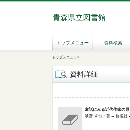
青森県立図書館
トップメニュー
資料検索
トップメニュー
>
資料詳細
童話にみる近代作家の原
浜野 卓也／著 -- 桜楓社 