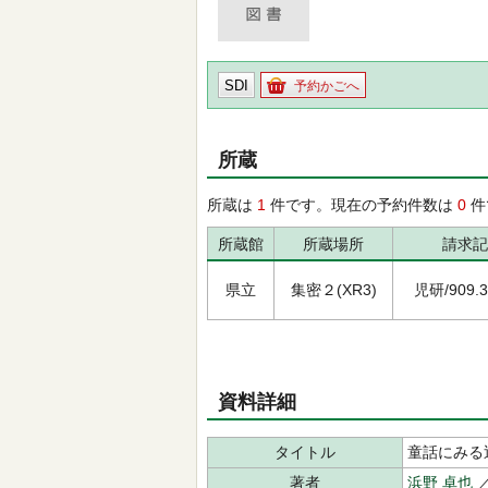
SDI
予約かごへ
所蔵
所蔵は
1
件です。現在の予約件数は
0
件
所蔵館
所蔵場所
請求記
県立
集密２(XR3)
児研/909.3/
資料詳細
タイトル
童話にみる
著者
浜野 卓也