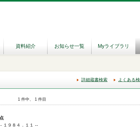
資料紹介
お知らせ一覧
Myライブラリ
詳細蔵書検索
よくある検
1 件中、 1 件目
点
-- １９８４．１１ --