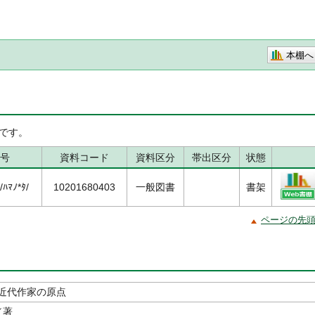
本棚へ
です。
号
資料コード
資料区分
帯出区分
状態
ﾊﾏﾉ*ﾀ/
10201680403
一般図書
書架
ページの先
近代作家の原点
／著