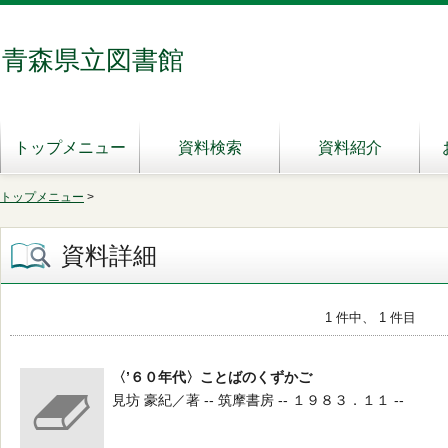
青森県立図書館
トップメニュー
資料検索
資料紹介
トップメニュー
>
資料詳細
1 件中、 1 件目
〈’６０年代〉ことばのくずかご
見坊 豪紀／著 -- 筑摩書房 -- １９８３．１１ --