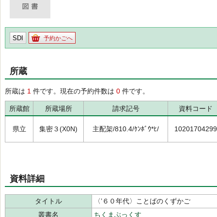
SDI
予約かごへ
所蔵
所蔵は
1
件です。現在の予約件数は
0
件です。
所蔵館
所蔵場所
請求記号
資料コード
県立
集密３(X0N)
主配架/810.4/ｹﾝﾎﾞｳ*ﾋ/
10201704299
資料詳細
タイトル
〈’６０年代〉ことばのくずかご
叢書名
ちくまぶっくす