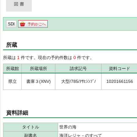
SDI
予約かごへ
所蔵
所蔵は
1
件です。現在の予約件数は
0
件です。
所蔵館
所蔵場所
請求記号
資料コード
県立
書庫３(XNV)
大型/785/ｱｻﾋｼﾝﾌﾞ/
10201661156
資料詳細
タイトル
世界の海
副書名
海洋レジャ－のすべて