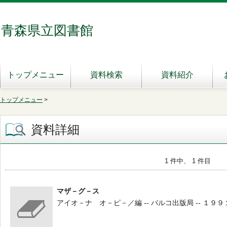
青森県立図書館
トップメニュー
資料検索
資料紹介
トップメニュー
>
資料詳細
1 件中、 1 件目
マザ－グ－ス
アイオ－ナ オ－ピ－／編 -- パルコ出版局 -- １９９１