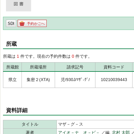
SDI
予約かごへ
所蔵
所蔵は
1
件です。現在の予約件数は
0
件です。
所蔵館
所蔵場所
請求記号
資料コード
県立
集密２(XTA)
児/930J/ﾏｻﾞ-ｸﾞ/
10210039443
資料詳細
タイトル
マザ－グ－ス
著者
アイオ－ナ オ－ピ－
／編,
北村 太郎