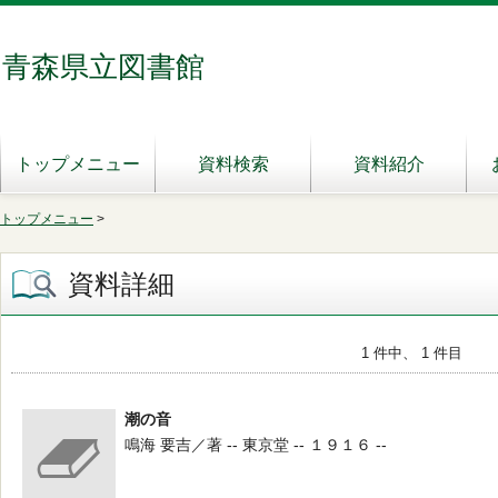
青森県立図書館
トップメニュー
資料検索
資料紹介
トップメニュー
>
資料詳細
1 件中、 1 件目
潮の音
鳴海 要吉／著 -- 東京堂 -- １９１６ --