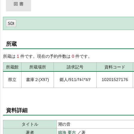
SDI
所蔵
所蔵は
1
件です。現在の予約件数は
0
件です。
所蔵館
所蔵場所
請求記号
資料コード
県立
書庫２(X97)
郷人/911/ﾅﾙﾐ*ﾖ/ｱ
10201527176
資料詳細
タイトル
潮の音
著者
鳴海 要吉
／著