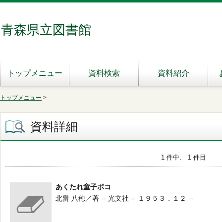
青森県立図書館
トップメニュー
資料検索
資料紹介
トップメニュー
>
資料詳細
1 件中、 1 件目
あくたれ童子ポコ
北畠 八穂／著 -- 光文社 -- １９５３．１２ --