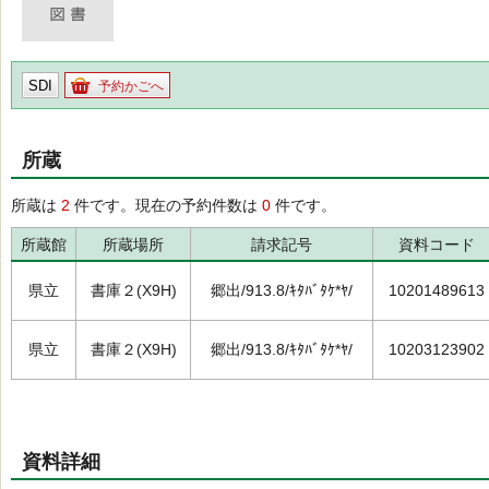
SDI
予約かごへ
所蔵
所蔵は
2
件です。現在の予約件数は
0
件です。
所蔵館
所蔵場所
請求記号
資料コード
県立
書庫２(X9H)
郷出/913.8/ｷﾀﾊﾞﾀｹ*ﾔ/
10201489613
県立
書庫２(X9H)
郷出/913.8/ｷﾀﾊﾞﾀｹ*ﾔ/
10203123902
資料詳細