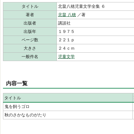
タイトル
北畠八穂児童文学全集 ６
著者
北畠 八穂
／著
出版者
講談社
出版年
１９７５
ページ数
２２１ｐ
大きさ
２４ｃｍ
一般件名
児童文学
内容一覧
タイトル
鬼を飼うゴロ
秋のさかなものがたり