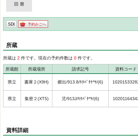
SDI
予約かごへ
所蔵
所蔵は
2
件です。現在の予約件数は
0
件です。
所蔵館
所蔵場所
請求記号
資料コード
県立
書庫２(X9H)
郷出/913.8/ｷﾀﾊﾞﾀｹ*ﾔ/(6)
1020153328
県立
集密２(XT5)
児/913J/ｷﾀﾊﾞﾀ*ﾔ/(6)
1020116434
資料詳細