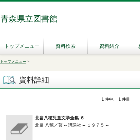
青森県立図書館
トップメニュー
資料検索
資料紹介
トップメニュー
>
資料詳細
1 件中、 1 件目
北畠八穂児童文学全集 ６
北畠 八穂／著 -- 講談社 -- １９７５ --