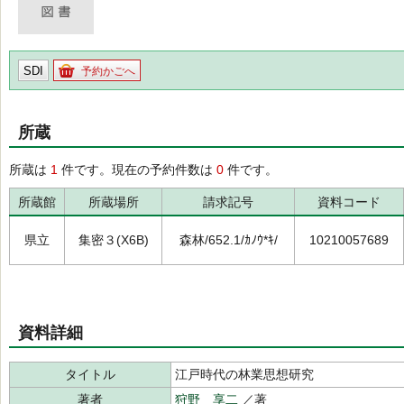
SDI
予約かごへ
所蔵
所蔵は
1
件です。現在の予約件数は
0
件です。
所蔵館
所蔵場所
請求記号
資料コード
県立
集密３(X6B)
森林/652.1/ｶﾉｳ*ｷ/
10210057689
資料詳細
タイトル
江戸時代の林業思想研究
著者
狩野 享二
／著