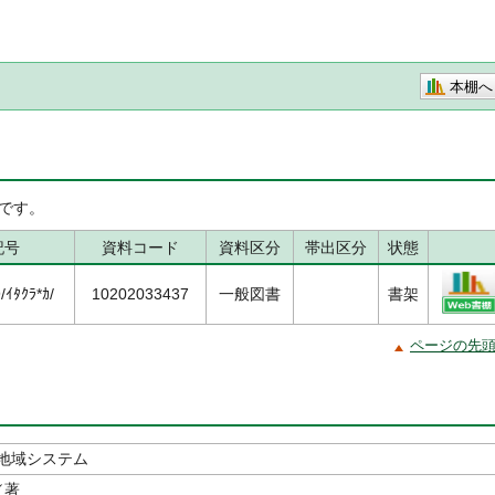
本棚へ
です。
記号
資料コード
資料区分
帯出区分
状態
ｲﾀｸﾗ*ｶ/
10202033437
一般図書
書架
ページの先
地域システム
／著