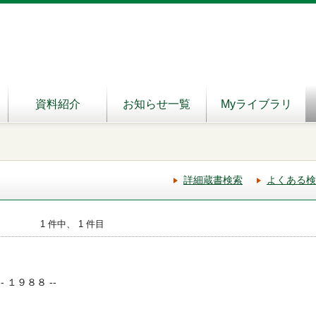
資料紹介
お知らせ一覧
Myライブラリ
詳細蔵書検索
よくある検
1 件中、 1 件目
- １９８８ --