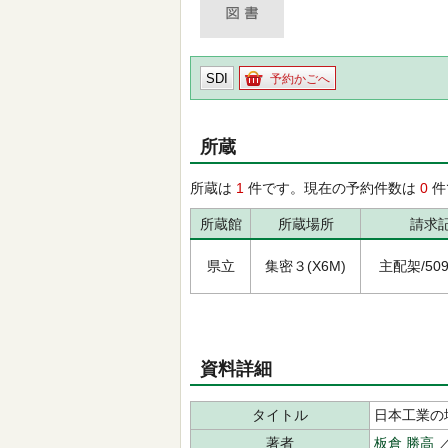
SDI
予約かごへ
所蔵
所蔵は
1
件です。現在の予約件数は
0
件
所蔵館
所蔵場所
請求
県立
集密３(X6M)
主配架/509/
資料詳細
タイトル
日本工業の
著者
板倉 勝高