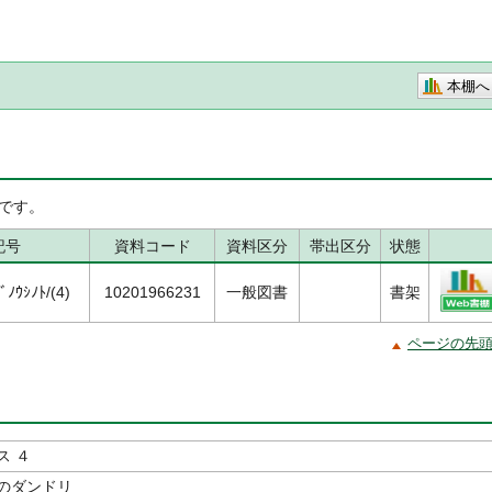
本棚へ
です。
記号
資料コード
資料区分
帯出区分
状態
ﾉｳｼﾉﾄ/(4)
10201966231
一般図書
書架
ページの先
ス ４
のダンドリ