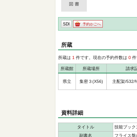
SDI
予約かごへ
所蔵
所蔵は
1
件です。現在の予約件数は
0
件
所蔵館
所蔵場所
請求
県立
集密３(X56)
主配架/532/ｷﾞ
資料詳細
タイトル
技能ブック
副書名
フライス盤