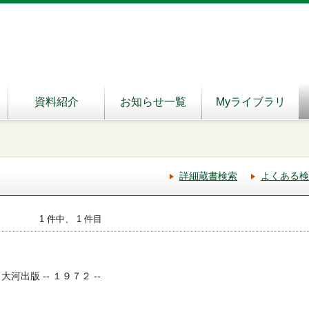
資料紹介
お知らせ一覧
Myライブラリ
詳細蔵書検索
よくある検
1 件中、 1 件目
大河出版 -- １９７２ --