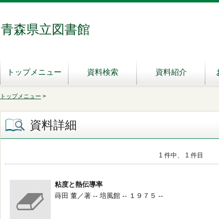
青森県立図書館
トップメニュー
資料検索
資料紹介
トップメニュー
>
資料詳細
1 件中、 1 件目
粘度と熱伝導率
蒔田 董／著 -- 培風館 -- １９７５ --