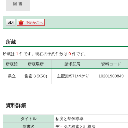
SDI
予約かごへ
所蔵
所蔵は
1
件です。現在の予約件数は
0
件です。
所蔵館
所蔵場所
請求記号
資料コード
県立
集密３(X5C)
主配架/571/ﾏｷﾀ*ﾀ/
10201960849
資料詳細
タイトル
粘度と熱伝導率
副書名
デ－タの検索と計算法