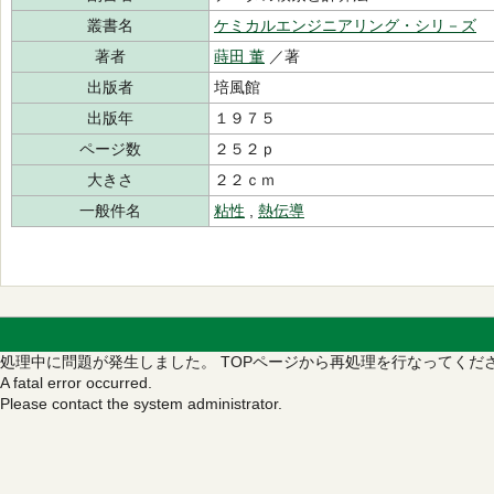
叢書名
ケミカルエンジニアリング・シリ－ズ
著者
蒔田 董
／著
出版者
培風館
出版年
１９７５
ページ数
２５２ｐ
大きさ
２２ｃｍ
一般件名
粘性
,
熱伝導
処理中に問題が発生しました。
TOPページから再処理を行なってくだ
A fatal error occurred.
Please contact the system administrator.