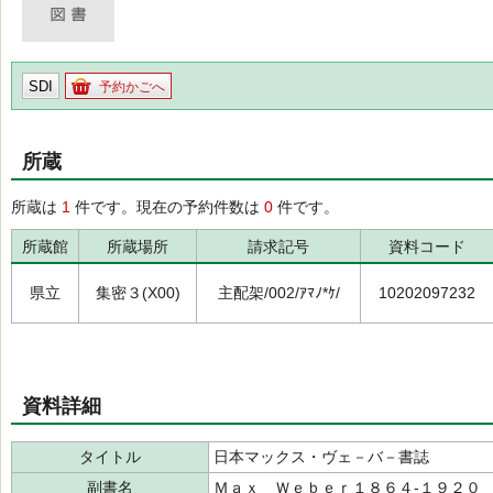
SDI
予約かごへ
所蔵
所蔵は
1
件です。現在の予約件数は
0
件です。
所蔵館
所蔵場所
請求記号
資料コード
県立
集密３(X00)
主配架/002/ｱﾏﾉ*ｹ/
10202097232
資料詳細
タイトル
日本マックス・ヴェ－バ－書誌
副書名
Ｍａｘ Ｗｅｂｅｒ１８６４‐１９２０