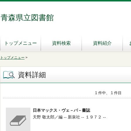
青森県立図書館
トップメニュー
資料検索
資料紹介
トップメニュー
>
資料詳細
1 件中、 1 件目
日本マックス・ヴェ－バ－書誌
天野 敬太郎／編 -- 新泉社 -- １９７２ --