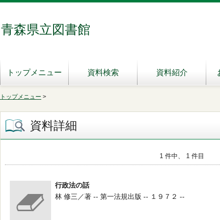
青森県立図書館
トップメニュー
資料検索
資料紹介
トップメニュー
>
資料詳細
1 件中、 1 件目
行政法の話
林 修三／著 -- 第一法規出版 -- １９７２ --