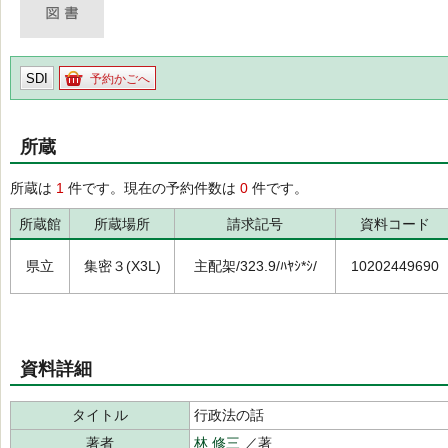
SDI
予約かごへ
所蔵
所蔵は
1
件です。現在の予約件数は
0
件です。
所蔵館
所蔵場所
請求記号
資料コード
県立
集密３(X3L)
主配架/323.9/ﾊﾔｼ*ｼ/
10202449690
資料詳細
タイトル
行政法の話
著者
林 修三
／著