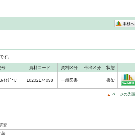
本棚へ
です。
記号
資料コード
資料区分
帯出区分
状態
/ｲｹﾀﾞ*ﾖ/
10202174098
一般図書
書架
ページの先
研究
／著