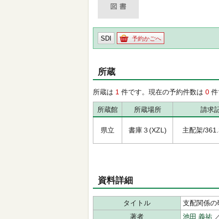
SDI
予約かごへ
所蔵
所蔵は
1
件です。現在の予約件数は
0
件
所蔵館
所蔵場所
請求
県立
書庫３(XZL)
主配架/361.3
資料詳細
タイトル
支配関係の
著者
池田 義祐