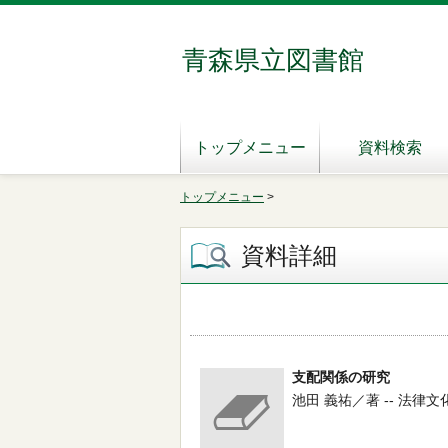
青森県立図書館
トップメニュー
資料検索
トップメニュー
>
資料詳細
支配関係の研究
池田 義祐／著 -- 法律文化