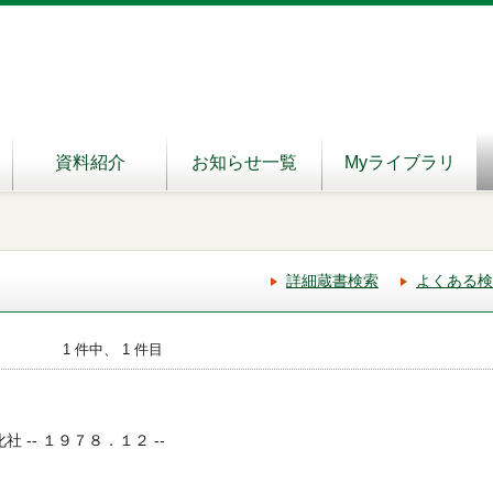
資料紹介
お知らせ一覧
Myライブラリ
詳細蔵書検索
よくある検
1 件中、 1 件目
社 -- １９７８．１２ --