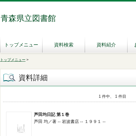
青森県立図書館
トップメニュー
資料検索
資料紹介
トップメニュー
>
資料詳細
1 件中、 1 件目
芦田均日記 第１巻
芦田 均／著 -- 岩波書店 -- １９９１ --