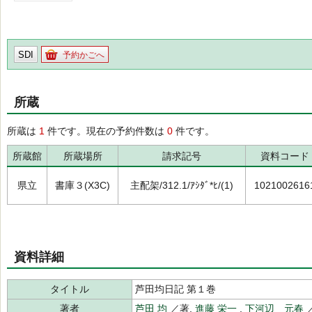
SDI
予約かごへ
所蔵
所蔵は
1
件です。現在の予約件数は
0
件です。
所蔵館
所蔵場所
請求記号
資料コード
県立
書庫３(X3C)
主配架/312.1/ｱｼﾀﾞ*ﾋ/(1)
1021002616
資料詳細
タイトル
芦田均日記 第１巻
著者
芦田 均
／著,
進藤 栄一
,
下河辺 元春