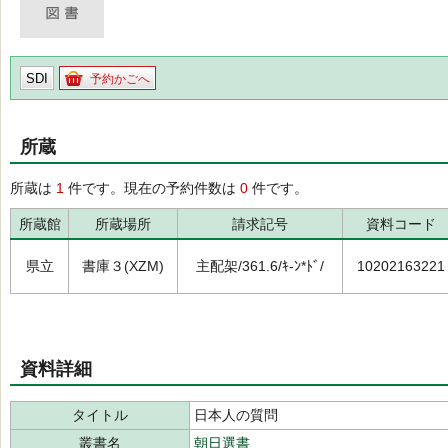
SDI
予約かごへ
所蔵
所蔵は
1
件です。現在の予約件数は
0
件です。
所蔵館
所蔵場所
請求記号
資料コード
県立
書庫３(XZM)
主配架/361.6/ｷ-ﾝ*ﾄﾞ/
10202163221
資料詳細
タイトル
日本人の質問
叢書名
朝日選書