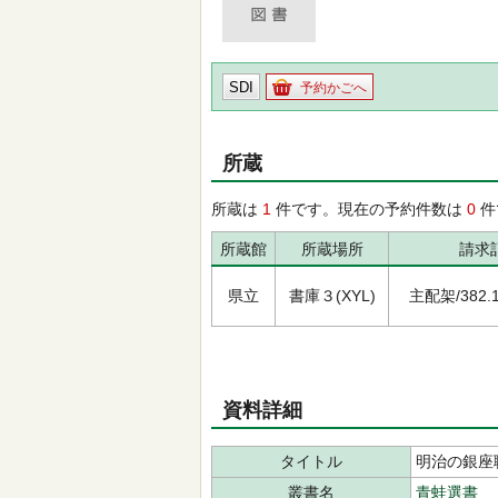
SDI
予約かごへ
所蔵
所蔵は
1
件です。現在の予約件数は
0
件
所蔵館
所蔵場所
請求
県立
書庫３(XYL)
主配架/382.13
資料詳細
タイトル
明治の銀座
叢書名
青蛙選書