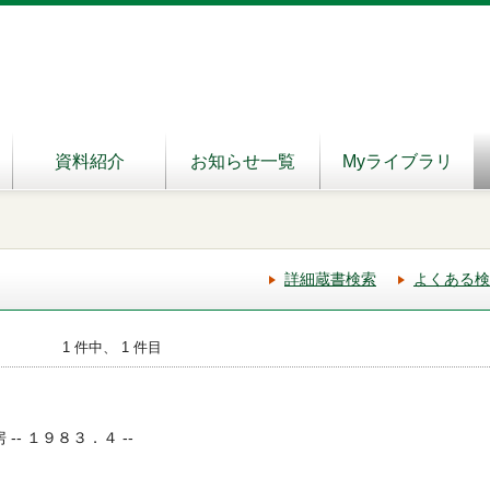
資料紹介
お知らせ一覧
Myライブラリ
詳細蔵書検索
よくある検
1 件中、 1 件目
 -- １９８３．４ --