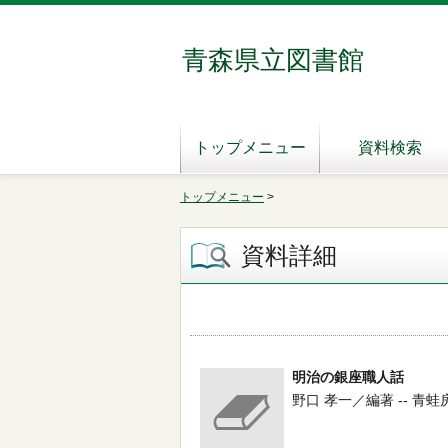
青森県立図書館
トップメニュー
資料検索
トップメニュー
>
資料詳細
明治の銀座職人話
野口 孝一／編著 -- 青蛙房