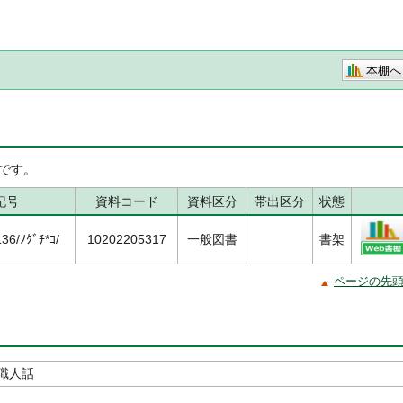
本棚へ
です。
記号
資料コード
資料区分
帯出区分
状態
6/ﾉｸﾞﾁ*ｺ/
10202205317
一般図書
書架
ページの先
職人話