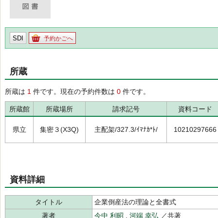
SDI
予約かごへ
所蔵
所蔵は
1
件です。現在の予約件数は
0
件です。
所蔵館
所蔵場所
請求記号
資料コード
県立
集密３(X3Q)
主配架/327.3/ｲﾏﾅｶ*ﾄ/
10210297666
資料詳細
タイトル
企業倒産法の理論と全書式
著者
今中 利昭
,
河端 幸弘
／共著