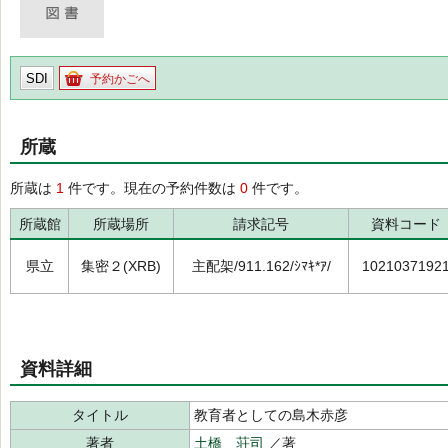
SDI
予約かごへ
所蔵
所蔵は
1
件です。現在の予約件数は
0
件です。
所蔵館
所蔵場所
請求記号
資料コード
県立
集密２(XRB)
主配架/911.162/ｼﾏｷ*ｱ/
1021037192
資料詳細
タイトル
教育者としての島木赤彦
著者
土橋 荘司
／著