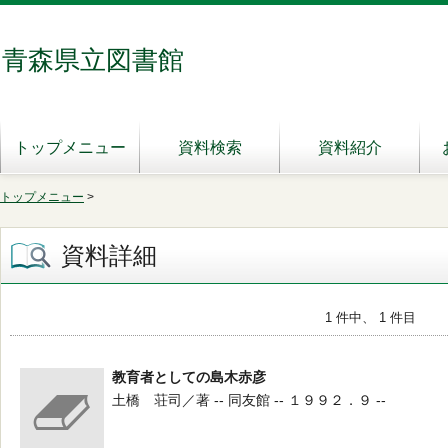
青森県立図書館
トップメニュー
資料検索
資料紹介
トップメニュー
>
資料詳細
1 件中、 1 件目
教育者としての島木赤彦
土橋 荘司／著 -- 同友館 -- １９９２．９ --