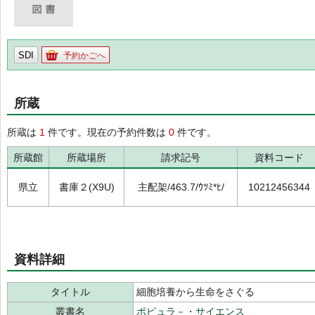
SDI
予約かごへ
所蔵
所蔵は
1
件です。現在の予約件数は
0
件です。
所蔵館
所蔵場所
請求記号
資料コード
県立
書庫２(X9U)
主配架/463.7/ｳﾂﾐ*ﾋ/
10212456344
資料詳細
タイトル
細胞培養から生命をさぐる
叢書名
ポピュラ－・サイエンス