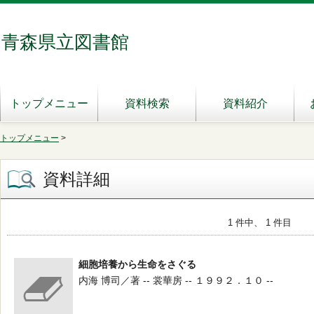
青森県立図書館
トップメニュー
資料検索
資料紹介
トップメニュー
>
資料詳細
1 件中、 1 件目
細胞培養から生命をさぐる
内海 博司／著 -- 裳華房 -- １９９２．１０ --