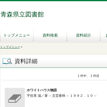
青森県立図書館
トップメニュー
資料検索
資料紹介
トップメニュー
>
資料詳細
1 件中、 1 件目
ホワイトハウス物語
宇佐美 滋／著 -- 文芸春秋 -- １９９２．１０ --