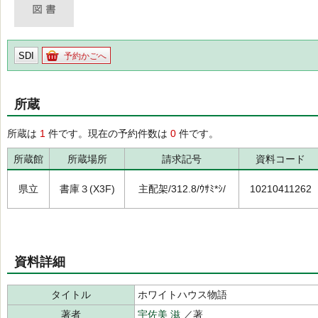
SDI
予約かごへ
所蔵
所蔵は
1
件です。現在の予約件数は
0
件です。
所蔵館
所蔵場所
請求記号
資料コード
県立
書庫３(X3F)
主配架/312.8/ｳｻﾐ*ｼ/
10210411262
資料詳細
タイトル
ホワイトハウス物語
著者
宇佐美 滋
／著