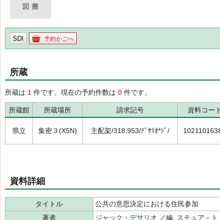
SDI
予約かごへ
所蔵
所蔵は
1
件です。現在の予約件数は
0
件です。
所蔵館
所蔵場所
請求記号
資料コー
県立
集密３(X5N)
主配架/318.953/ﾃﾞｻﾘｵ*ｼﾞ/
102110163
資料詳細
タイトル
公共の意思決定における住民参加
著者
ジャック・デサリオ
／編,
スチュア－ト