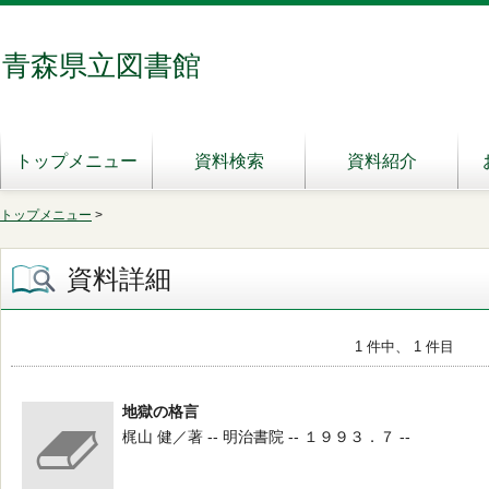
青森県立図書館
トップメニュー
資料検索
資料紹介
トップメニュー
>
資料詳細
1 件中、 1 件目
地獄の格言
梶山 健／著 -- 明治書院 -- １９９３．７ --