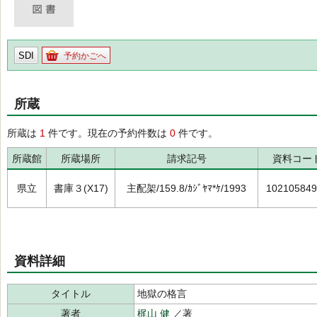
SDI
予約かごへ
所蔵
所蔵は
1
件です。現在の予約件数は
0
件です。
所蔵館
所蔵場所
請求記号
資料コー
県立
書庫３(X17)
主配架/159.8/ｶｼﾞﾔﾏ*ｹ/1993
102105849
資料詳細
タイトル
地獄の格言
著者
梶山 健
／著