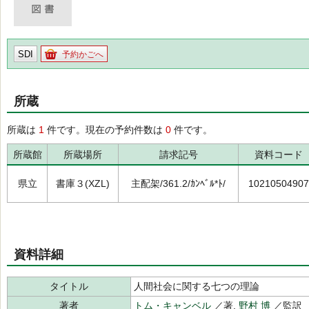
SDI
予約かごへ
所蔵
所蔵は
1
件です。現在の予約件数は
0
件です。
所蔵館
所蔵場所
請求記号
資料コード
県立
書庫３(XZL)
主配架/361.2/ｶﾝﾍﾞﾙ*ﾄ/
10210504907
資料詳細
タイトル
人間社会に関する七つの理論
著者
トム・キャンベル
／著,
野村 博
／監訳