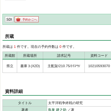
SDI
予約かごへ
所蔵
所蔵は
1
件です。現在の予約件数は
0
件です。
所蔵館
所蔵場所
請求記号
資料コード
県立
書庫３(X2D)
主配架/210.75/ﾄﾘｽ*ｹ/
10210593070
資料詳細
タイトル
太平洋戦争終戦の研究
著者
鳥巣 建之助
／著