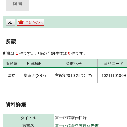
SDI
予約かごへ
所蔵
所蔵は
1
件です。現在の予約件数は
0
件です。
所蔵館
所蔵場所
請求記号
資料コード
県立
集密２(XR7)
主配架/910.28/ﾌｼﾞ*ﾏ/
10211101909
資料詳細
タイトル
富士正晴著作目録
叢書名
富士正晴資料整理報告書